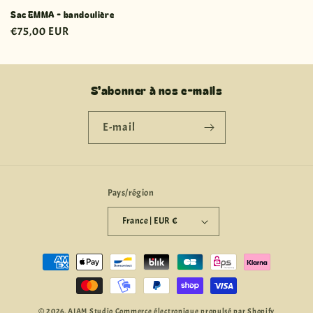
Sac EMMA - bandoulière
Prix
€75,00 EUR
habituel
S’abonner à nos e-mails
E-mail
Pays/région
France | EUR €
Moyens
de
paiement
© 2026,
AIAM Studio
Commerce électronique propulsé par Shopify